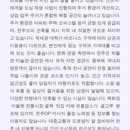
조화를 이루며 시민 삶의 질을 높이고 있습니다. 신도시·
재개발·도심 재생 사업이 진행되며 주거 환경이 개선되고,
상업·업무·주거가 혼합된 복합 공간도 늘어나고 있습니다.
주거 환경은 아파트·주택·오피스텔 등이 균형 있게 공급되
며, 전주오피 건축물 역시 지역 내 적절한 규모로 자리하
고 있습니다. 역세권·대학가·비즈니스 구역에 따라 상권과
이용층이 다르므로, 본인에게 맞는 구역과 가격대를 비교
해 보는 것이 좋습니다. 문화·관광 측면에서 전주은 박물
관·미술관·공연장·역사 유적·자연 경관이 풍부해 국내외
방문객이 끊이지 않습니다. 축제·전시·공연이 연중 열리며
주말 나들이와 관광 코스로 인기가 높고, 인근 지역과의
접근성도 좋아 당일치기 여행지로도 적합합니다. 쇼핑·음
식·유흥 등 일상의 즐거움을 위한 상권이 발달해 있으며,
다양한 연령대가 만족할 수 있는 시설이 많습니다. 백화점
·아울렛·전통시장·골목 맛집·카페·유흥업소가 골고루 분
포해 있으며, 전주OP·마사지·출장·노래방 등 정보를 찾는
이용자도 많습니다. 대중교통과 도로망이 잘 정비되어 전
주 내 이동뿐 아니라 인근 도시와의 접근성도 뛰어납니다.