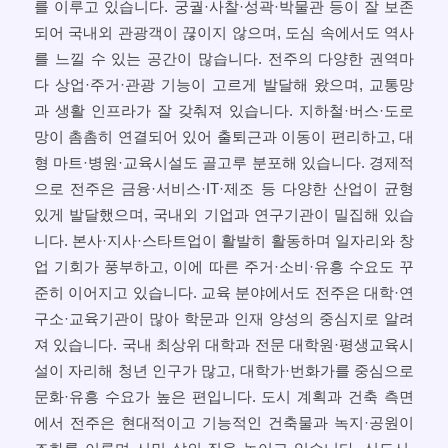
를 이루고 있습니다. 궁궐·사찰·성곽·박물관 등이 잘 보존
되어 국내외 관광객이 끊이지 않으며, 도심 속에서도 역사
를 느낄 수 있는 공간이 많습니다. 전주의 다양한 권역마
다 상업·주거·관광 기능이 고르게 발달해 왔으며, 교통망
과 생활 인프라가 잘 갖춰져 있습니다. 지하철·버스·도로
망이 촘촘히 연결되어 있어 출퇴근과 이동이 편리하고, 대
형 마트·병원·교육시설도 골고루 분포해 있습니다. 경제적
으로 전주은 금융·서비스·IT·제조 등 다양한 산업이 균형
있게 발달했으며, 국내외 기업과 연구기관이 밀집해 있습
니다. 본사·지사·스타트업이 활발히 활동하며 일자리와 창
업 기회가 풍부하고, 이에 따른 주거·소비·유흥 수요도 꾸
준히 이어지고 있습니다. 교육 분야에서도 전주은 대학·연
구소·교육기관이 많아 학문과 인재 양성의 중심지로 알려
져 있습니다. 국내 최상위 대학과 전문 대학원·평생교육시
설이 자리해 청년 인구가 많고, 대학가·번화가를 중심으로
문화·유흥 수요가 높은 편입니다. 도시 계획과 건축 측면
에서 전주은 현대적이고 기능적인 건축물과 녹지·공원이