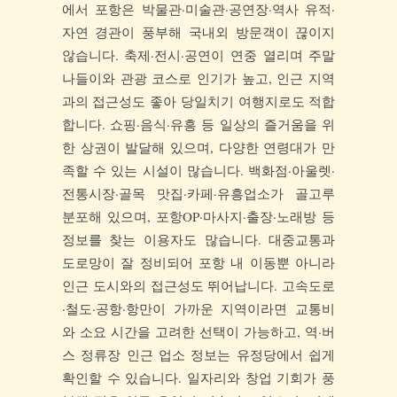
에서 포항은 박물관·미술관·공연장·역사 유적·
자연 경관이 풍부해 국내외 방문객이 끊이지
않습니다. 축제·전시·공연이 연중 열리며 주말
나들이와 관광 코스로 인기가 높고, 인근 지역
과의 접근성도 좋아 당일치기 여행지로도 적합
합니다. 쇼핑·음식·유흥 등 일상의 즐거움을 위
한 상권이 발달해 있으며, 다양한 연령대가 만
족할 수 있는 시설이 많습니다. 백화점·아울렛·
전통시장·골목 맛집·카페·유흥업소가 골고루
분포해 있으며, 포항OP·마사지·출장·노래방 등
정보를 찾는 이용자도 많습니다. 대중교통과
도로망이 잘 정비되어 포항 내 이동뿐 아니라
인근 도시와의 접근성도 뛰어납니다. 고속도로
·철도·공항·항만이 가까운 지역이라면 교통비
와 소요 시간을 고려한 선택이 가능하고, 역·버
스 정류장 인근 업소 정보는 유정당에서 쉽게
확인할 수 있습니다. 일자리와 창업 기회가 풍